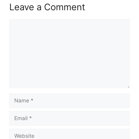
Leave a Comment
Comment
Name
Email
Website