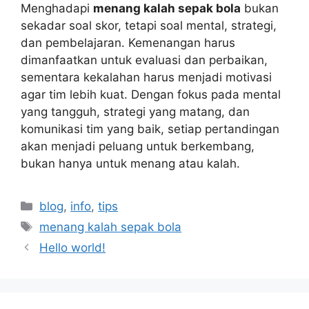
Menghadapi
menang kalah sepak bola
bukan
sekadar soal skor, tetapi soal mental, strategi,
dan pembelajaran. Kemenangan harus
dimanfaatkan untuk evaluasi dan perbaikan,
sementara kekalahan harus menjadi motivasi
agar tim lebih kuat. Dengan fokus pada mental
yang tangguh, strategi yang matang, dan
komunikasi tim yang baik, setiap pertandingan
akan menjadi peluang untuk berkembang,
bukan hanya untuk menang atau kalah.
Categories
blog
,
info
,
tips
Tags
menang kalah sepak bola
Hello world!