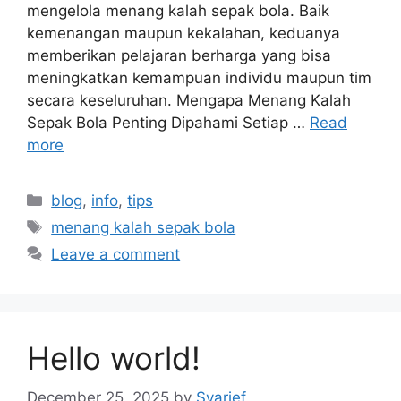
mengelola menang kalah sepak bola. Baik
kemenangan maupun kekalahan, keduanya
memberikan pelajaran berharga yang bisa
meningkatkan kemampuan individu maupun tim
secara keseluruhan. Mengapa Menang Kalah
Sepak Bola Penting Dipahami Setiap …
Read
more
Categories
blog
,
info
,
tips
Tags
menang kalah sepak bola
Leave a comment
Hello world!
December 25, 2025
by
Syarief